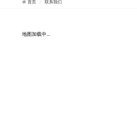
联系我们
首页