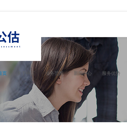
首页
关于中正
业务范围
新闻中心
服务优势